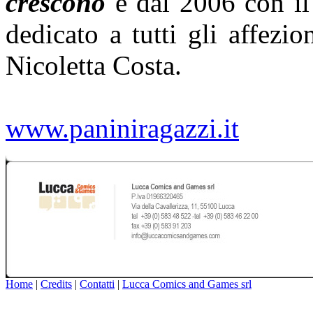
crescono
e dal 2006 con i
dedicato a tutti gli affezio
Nicoletta Costa.
www.paniniragazzi.it
Home
|
Credits
|
Contatti
|
Lucca Comics and Games srl