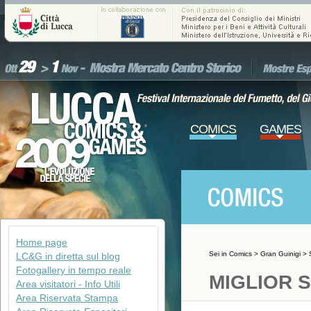
COMICS
GAMES
Home page
Sei in
Comics
>
Gran Guinigi
>
LC&G in diretta sul blog
Fotogallery in tempo reale
MIGLIOR 
Area visitatori - Info Utili
Area Riservata Stampa