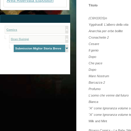
Area Riservata Espositori
Titolo
(C6H10O5)n
Yggdrasill. L'albero della vita
Comics
Anarchia per erbe bollite
Cronachette 2
Gran Guinigi
Cesare
Submission Miglior Storia Breve
Il genio
Dopo
Che pace
Dopo
Mare Nostrum
Barcazza 2
Profumo
L'uomo che venne dal futuro
Bianca
"A" come Ignoranza volume 
"A" come Ignoranza volume t
Milk and Mint
Bizarro Comics - La Baby Sit