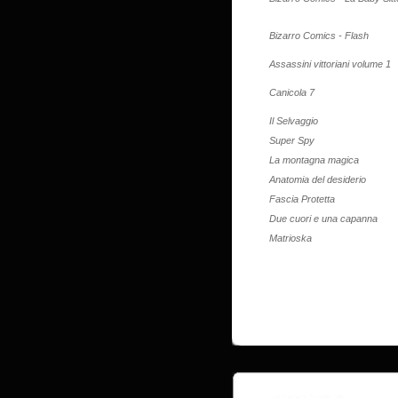
Bizarro Comics - Flash
Assassini vittoriani volume 1
Canicola 7
Il Selvaggio
Super Spy
La montagna magica
Anatomia del desiderio
Fascia Protetta
Due cuori e una capanna
Matrioska