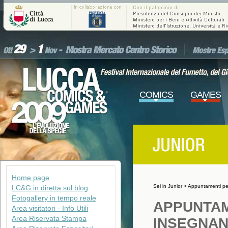
COMICS
GAMES
Home page
Sei in
Junior
>
Appuntamenti per 
LC&G in diretta sul blog
Fotogallery in tempo reale
APPUNTAM
Area visitatori - Info Utili
Area Riservata Stampa
INSEGNAN