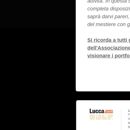
attività. In questa
completa disposizi
saprà darvi pareri
del mestiere con g
Si ricorda a tutti
dell'Associazione 
visionare i portfo