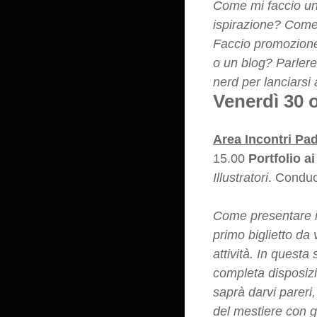
Come mi faccio un
ispirazione? Come 
Faccio promozione
o un blog? Parlere
nerd per lanciarsi 
Venerdì 30 
Area Incontri Pa
15.00
Portfolio ai
Illustratori
. Condu
Come presentare il 
primo biglietto da 
attività. In questa
completa disposizi
saprà darvi pareri
del mestiere con g