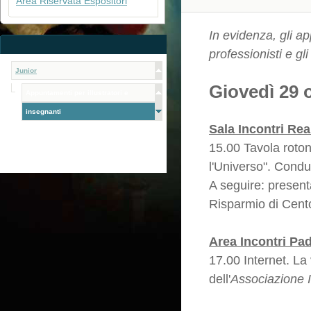
Area Riservata Espositori
In evidenza, gli a
professionisti e gli
Junior
Giovedì 29 
Appuntamenti per illustratori e
insegnanti
Sala Incontri Rea
15.00 Tavola roton
l'Universo". Conduc
A seguire: present
Risparmio di Cent
Area Incontri Pa
17.00 Internet. La
dell'
Associazione Il