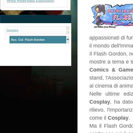
Area Riservata Espositori
Cosplay
appassionati di fu
Ass. Cul. Flash Gordon
il mondo dell'imma
Il Flash Gordon, ne
mostre a tema e tr
Comics & Game
stand, l'Associazi
al cinema di anim
Nelle ultime ediz
Cosplay
, ha dato
rilievo, l'importa
come il
Cosplay
.
Ma il Flash Gordon