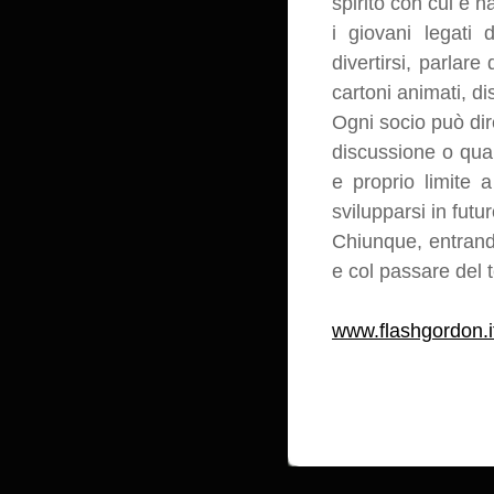
spirito con cui è n
i giovani legati
divertirsi, parlar
cartoni animati, di
Ogni socio può dir
discussione o quan
e proprio limite 
svilupparsi in futur
Chiunque, entrando
e col passare del 
www.flashgordon.i