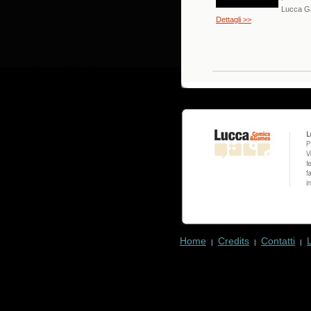
Lucca 
Dettagli >>
Home
Credits
Contatti
|
|
|