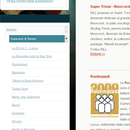
Area Riservata Espositori
Super Trivial - Moorcock
RiLL propone un Super Trivia
domande dedicato al grande
Moorcock. In palio una litogr
Skyling Three, poema inedito
Games
Moorcock, illustrato da Robe
Concorsi & Tornei
vincitore, inoltre, la collezion
antologie ?Mondi Incantati?, 
La B.S.d.T. - Lucca
Trofeo RiLL.
Dettagli >>
La Battaglia sotto le Due Torri
Ruolimpiadi
Mastering
Ruolimpiadi
Tributo a Dave Arneson
Le
Ruo
sono i
Trofeo Grog
italian
Magic: the Gathering
squadr
Games
Bang!
anno, 
Dominion
giocato
Italia 
Shuuro
Lucca, nell'ambito della man
World of Warcraft
per sfidarsi a vicenda...