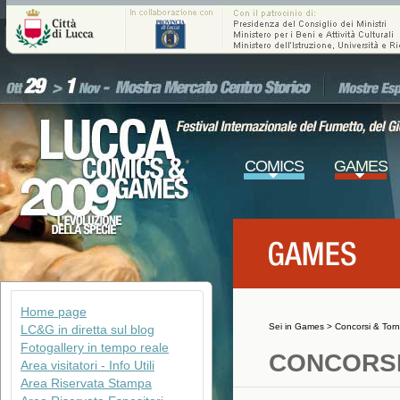
COMICS
GAMES
Home page
Sei in
Games
>
Concorsi & Torn
LC&G in diretta sul blog
Fotogallery in tempo reale
CONCORSI
Area visitatori - Info Utili
Area Riservata Stampa