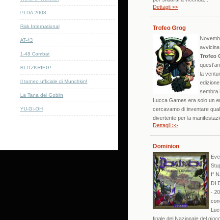
Dettagli >>
PLDA 2008
Risk International
Trofeo Grog
Novembr
AT-43
avvicina,
1-48 Combat
Trofeo 
quest'an
BLITZKRIEG!
la vent
Il torneo ufficiale di Munchkin!
edizione
sembra i
La Tana dei Goblin
Lucca Games era solo un e
YU-GI-OH
cercavamo di inventare qua
divertente per la manifestazi
Dettagli >>
Dominion
Eve
Stu
I° 
DI
- 20
con
Luc
finale del Nazionale del gioco