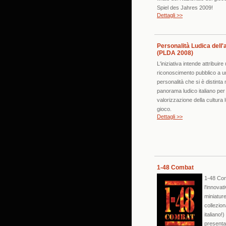
Spiel des Jahres 2009!
Dettagli >>
Personalità Ludica dell
(PLDA 2008)
L'iniziativa intende attribuire
riconoscimento pubblico a u
personalità che si è distinta 
panorama ludico italiano per 
valorizzazione della cultura 
gioco.
Dettagli >>
1-48 Combat
1-48 Co
l'innovat
miniatur
colleziona
italiano!
presenta