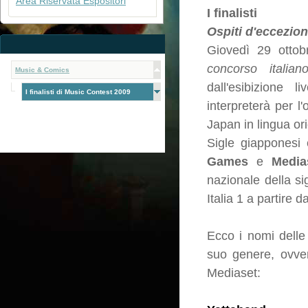
Area Riservata Espositori
I finalisti
Ospiti d'eccezion
Giovedì 29 otto
concorso itali
Music & Comics
dall'esibizione
I finalisti di Music Contest 2009
interpreterà per l
Japan in lingua ori
Sigle giapponesi 
Games
e
Media
nazionale della s
Italia 1 a partire
Ecco i nomi delle
suo genere, ovver
Mediaset: