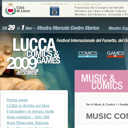
COMICS
GAMES
Home page
Sei in
Music & Comics
>
I final
LC&G in diretta sul blog
Fotogallery in tempo reale
MUSIC CO
Area visitatori - Info Utili
Area Riservata Stampa