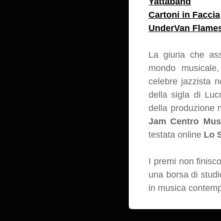
Yattaband
Cartoni in Faccia
UnderVan Flame
La giuria che as
mondo musicale, 
celebre jazzista n
della sigla di 
della produzione 
Jam Centro Mus
testata online
Lo 
I premi non finisco
una borsa di studi
in musica contempo