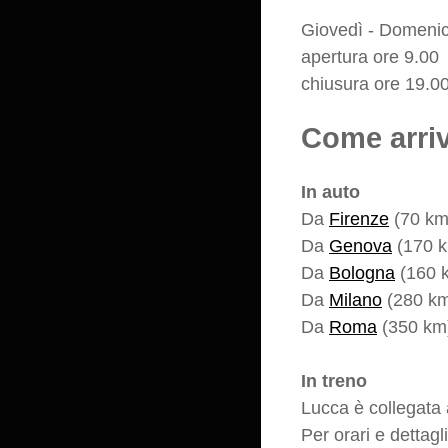
Giovedì - Domenic
apertura ore 9.00
chiusura ore 19.0
Come arriv
In auto
Da
Firenze
(70 km
Da
Genova
(170 k
Da
Bologna
(160 
Da
Milano
(280 km
Da
Roma
(350 km
In treno
Lucca è collegata a
Per orari e dettagli