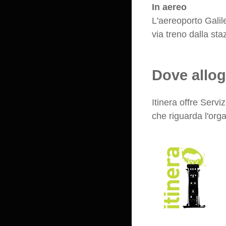
In aereo
L'aereoporto Galil
via treno dalla sta
Dove allog
Itinera offre Servi
che riguarda l'org