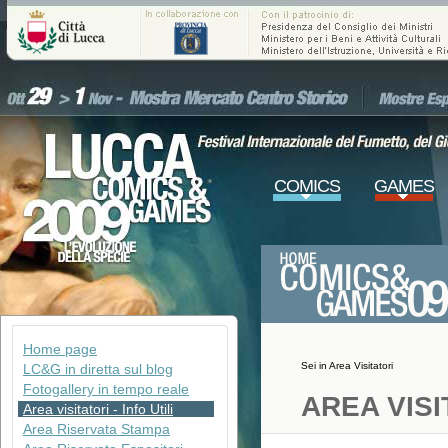
COMICS
GAMES
Home page
Sei in
Area Visitatori
LC&G in diretta sul blog
Fotogallery in tempo reale
AREA VISI
Area visitatori - Info Utili
Area Riservata Stampa