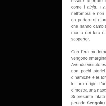
essere afferrato
come i
ninja
. I
n
nell'ombra e non 
da portare ai gior
che hanno cambiato
merito dei loro da
scoperto".
Con l'era moderna
vengono emarginat
Avendo vissuto es
non pochi storici
dinamiche e le lor
le loro origini.L
dimostra una nasc
Si presume infatti 
periodo
Sengoku