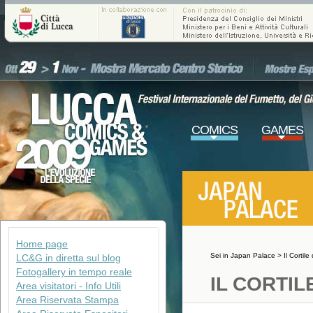
COMICS
GAMES
Home page
Sei in
Japan Palace
>
Il Cortile
LC&G in diretta sul blog
Fotogallery in tempo reale
IL CORTIL
Area visitatori - Info Utili
Area Riservata Stampa