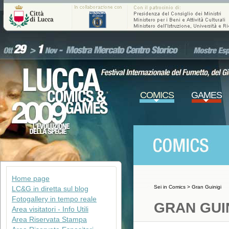
COMICS
GAMES
Home page
Sei in
Comics
>
Gran Guinigi
LC&G in diretta sul blog
Fotogallery in tempo reale
GRAN GUI
Area visitatori - Info Utili
Area Riservata Stampa