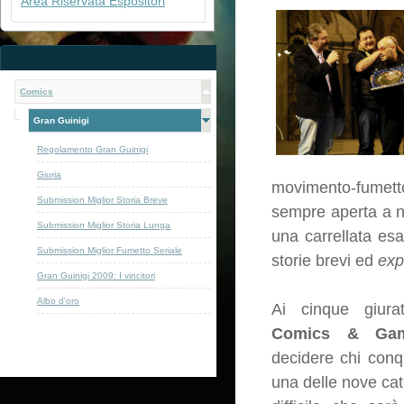
Area Riservata Espositori
Comics
Gran Guinigi
Regolamento Gran Guinigi
Giuria
movimento-fumetto
Submission Miglior Storia Breve
sempre aperta a nu
Submission Miglior Storia Lunga
una carrellata es
Submission Miglior Fumetto Seriale
storie brevi ed
exp
Gran Guinigi 2009: I vincitori
Albo d'oro
Ai cinque giura
Comics & Ga
decidere chi conq
una delle nove cat