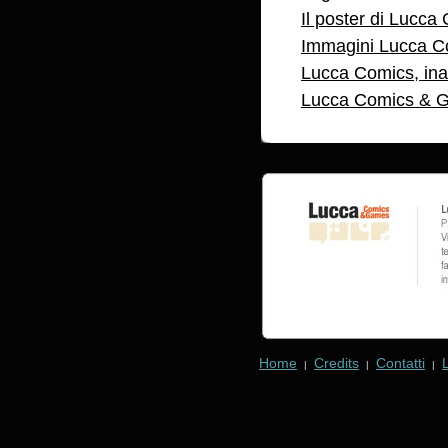
Il poster di Lucc
Immagini Lucca 
Lucca Comics, ina
Lucca Comics & G
Home
Credits
Contatti
|
|
|