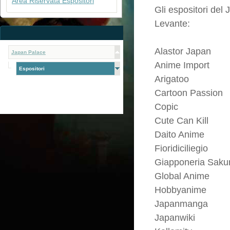
Area Riservata Espositori
Gli espositori del
Levante:
Alastor Japan
Japan Palace
Anime Import
Espositori
Arigatoo
Cartoon Passion
Copic
Cute Can Kill
Daito Anime
Fioridiciliegio
Giapponeria Saku
Global Anime
Hobbyanime
Japanmanga
Japanwiki