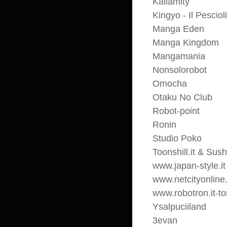
Kallamity
Kingyo - Il Pescio
Manga Eden
Manga Kingdom
Mangamania
Nonsolorobot
Omocha
Otaku No Club
Robot-point
Ronin
Studio Poko
Toonshill.it & Sus
www.japan-style.it
www.netcityonlin
www.robotron.it-to
Ysalpuciiland
3evan