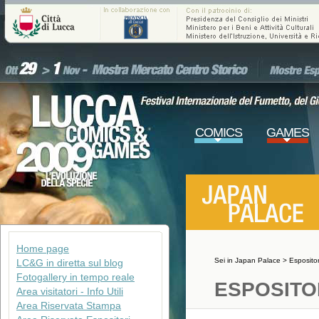
COMICS
GAMES
Home page
Sei in
Japan Palace
>
Espositor
LC&G in diretta sul blog
Fotogallery in tempo reale
ESPOSITO
Area visitatori - Info Utili
Area Riservata Stampa