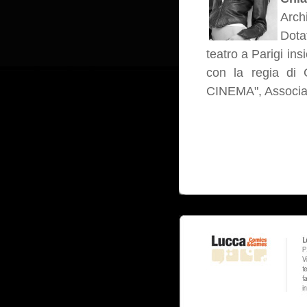
Arch
Dota
teatro a Parigi ins
con la regia di 
CINEMA", Associazi