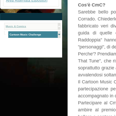
Area Riservata Espositori
Cos'è CmC?
Sarebbe bello po
Corrado. Chiederl
fabbricato veri di
Music & Comics
guida di quelle 
Cartoon Music Challenge
Raddoppia" hanno 
"personaggi", di de
Perche'? Prendiamo
That Tune", che ri
soprattutto grazie 
avvalendosi solta
Il Cartoon Music 
partecipazione pe
accompagnato in di
Partecipare al Cm
ambire al premio 