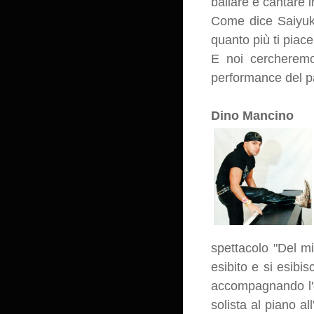
ballare e cantare i
Come dice Saiyuki
quanto più ti piace!
E noi cercheremo
performance del p
Dino Mancino
spettacolo "Del mi
esibito e si esibisc
accompagnando l'e
solista al piano a