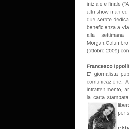
iniziale e finale (
altri show man ed a
due serate dedica
beneficienza a Via
alla settiman
Morgan,Columbro 
(ottobre 2009) co
Francesco Ippoli
E' giornalista pu
comunicazione. Au
intrattenimento, a
la carta stampata
libe
per 
Chia