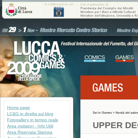
COMICS
GAMES
Home page
Sei in
Games
>
Novità del salo
LC&G in diretta sul blog
Fotogallery in tempo reale
UPPER D
Area visitatori - Info Utili
Area Riservata Stampa