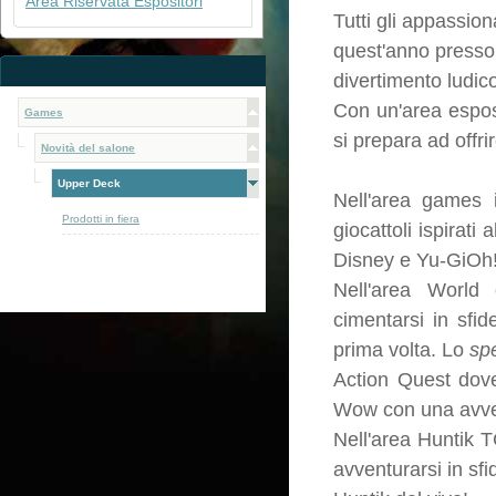
Area Riservata Espositori
Tutti gli appassion
quest'anno presso 
divertimento ludico
Con un'area espos
Games
si prepara ad offri
Novità del salone
Upper Deck
Nell'area games i
Prodotti in fiera
giocattoli ispirati
Disney e Yu-GiOh!
Nell'area World
cimentarsi in sfi
prima volta. Lo
sp
Action Quest dove
Wow con una avven
Nell'area Huntik T
avventurarsi in sfi