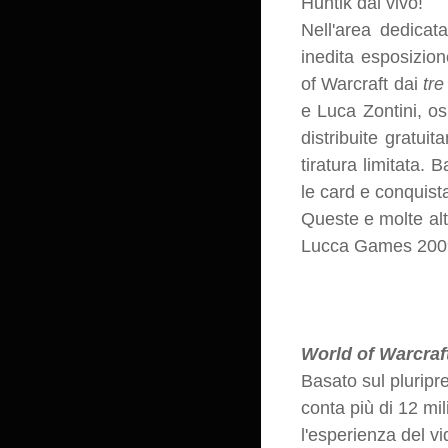
Huntik dal vivo!
Nell'area dedica
inedita esposizione
of Warcraft dai
tre
e Luca Zontini, osp
distribuite gratuit
tiratura limitata.
le card e conquista
Queste e molte al
Lucca Games 200
World of Warcraft
Basato sul pluripr
conta più di 12 mi
l'esperienza del v