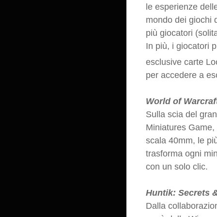
le esperienze dell
mondo dei giochi d
più giocatori (soli
In più, i giocator
esclusive carte Lo
per accedere a esc
World of Warcra
Sulla scia del gra
Miniatures Game, u
scala 40mm, le più
trasforma ogni min
con un solo clic.
Huntik: Secrets 
Dalla collaborazione