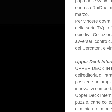
papà delle Winx, a
onda su RaiDue, men
marzo.
Per vincere dovrai
della serie TV), o 
obiettivi. Collezion
avversari contro c
dei Cercatori, e v
Upper Deck Inter
UPPER DECK INTER
dell'editoria di int
possiede un ampio 
innovativi e importa
Upper Deck Internat
puzzle, carte colle
di miniature, modell