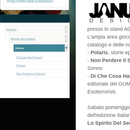
Area Riservata Espositori
presso lo stand 
Games
L'ampia area gioco
Novità del salone
catalogo e delle n
Janus
-
Polaris
, storie 
Di Cosa Hai Paura?
-
Non Perdere il
Polaris
Sonno
Non Perdere il Senno
-
Di Che Cosa Ha
editoriale del G
Esoterroristi.
Sabato pomeriggio 
dell'edizione italia
Lo Spirito Del Se