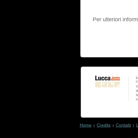
Per ulteriori infor
Home
Credits
Contatti
|
|
|