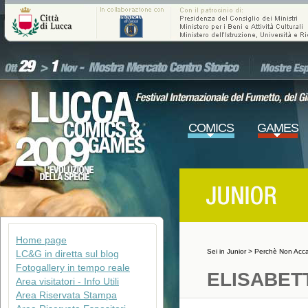
COMICS
GAMES
Home page
Sei in
Junior
>
Perchè Non Acc
LC&G in diretta sul blog
Fotogallery in tempo reale
ELISABET
Area visitatori - Info Utili
Area Riservata Stampa