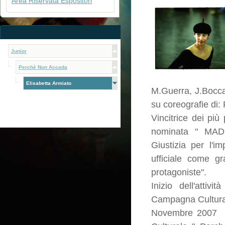
Area Riservata Espositori
Junior
Perchè Non Accada
Elisabetta Armiato
M.Guerra, J.Bocca
su coreografie di:
Vincitrice dei più
nominata " MADR
Giustizia per l'i
ufficiale come g
protagoniste".
Inizio dell'attiv
Campagna Culturale
Novembre 2007 El