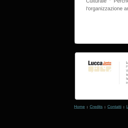
Culturale " Perch
l'organizzazione ar
Home
Credits
Contatti
|
|
|