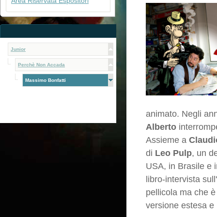
Area Riservata Espositori
Junior
Perchè Non Accada
Massimo Bonfatti
animato. Negli ann
Alberto
interromp
Assieme a
Claudi
di
Leo Pulp
, un d
USA, in Brasile e 
libro-intervista sul
pellicola ma che è
versione estesa e 