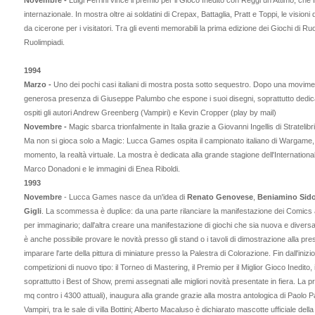
Novembre -
Luigi Ferrini vince il premio per il Gioco Inedito con Reggi un Attimo, c
internazionale. In mostra oltre ai soldatini di Crepax, Battaglia, Pratt e Toppi, le visioni 
da cicerone per i visitatori. Tra gli eventi memorabili la prima edizione dei Giochi di R
Ruolimpiadi.
1994
Marzo -
Uno dei pochi casi italiani di mostra posta sotto sequestro. Dopo una movime
generosa presenza di Giuseppe Palumbo che espone i suoi disegni, soprattutto dedic
ospiti gli autori Andrew Greenberg (Vampiri) e Kevin Cropper (play by mail)
Novembre -
Magic sbarca trionfalmente in Italia grazie a Giovanni Ingellis di Stratelibr
Ma non si gioca solo a Magic: Lucca Games ospita il campionato italiano di Wargame, m
momento, la realtà virtuale. La mostra è dedicata alla grande stagione dell'Internationa
Marco Donadoni e le immagini di Enea Riboldi.
1993
Novembre
- Lucca Games nasce da un'idea di
Renato Genovese
,
Beniamino Sido
Gigli
. La scommessa è duplice: da una parte rilanciare la manifestazione dei Comics 
per immaginario; dall'altra creare una manifestazione di giochi che sia nuova e divers
è anche possibile provare le novità presso gli stand o i tavoli di dimostrazione alla prese
imparare l'arte della pittura di miniature presso la Palestra di Colorazione. Fin dall'inizio
competizioni di nuovo tipo: il Torneo di Mastering, il Premio per il Miglior Gioco Inedito, 
soprattutto i Best of Show, premi assegnati alle migliori novità presentate in fiera. La 
mq contro i 4300 attuali), inaugura alla grande grazie alla mostra antologica di Paolo Par
Vampiri, tra le sale di villa Bottini; Alberto Macaluso è dichiarato mascotte ufficiale d