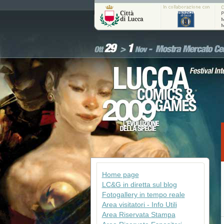
Home page
LC&G in diretta sul blog
Fotogallery in tempo reale
Area visitatori - Info Utili
Area Riservata Stampa