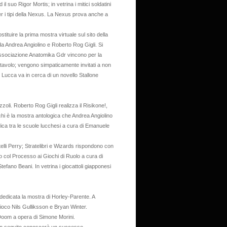
suo Rigor Mortis; in vetrina i mitici soldatini
per i tipi della Nexus. La Nexus prova anche a
ituire la prima mostra virtuale sul sito della
i da Andrea Angiolino e Roberto Rog Gigli. Si
'associazione Anatomika Gdr vincono per la
 tavolo; vengono simpaticamente invitati a non
 Lucca va in cerca di un novello Stallone
zzoli. Roberto Rog Gigli realizza il Risikone!,
iochi è la mostra antologica che Andrea Angiolino
ica tra le scuole lucchesi a cura di Emanuele
li Perry; Stratelibri e Wizards rispondono con
o col Processo ai Giochi di Ruolo a cura di
efano Beani. In vetrina i giocattoli giapponesi
 dedicata la mostra di Horley-Parente. A
 gioco Nils Gulliksson e Bryan Winter.
 Doom a opera di Simone Morini.