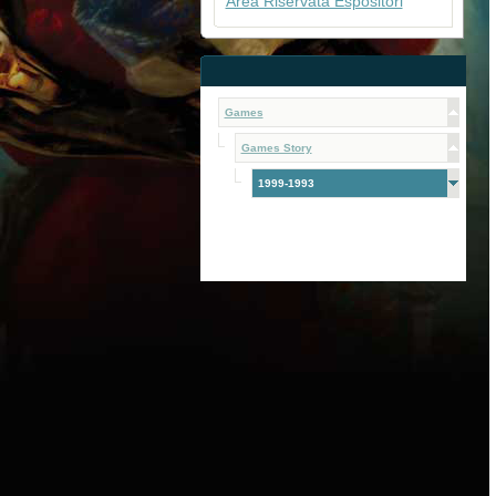
Area Riservata Espositori
Games
Games Story
1999-1993