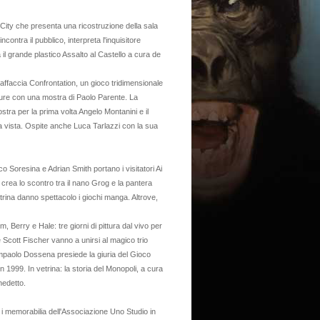
 City che presenta una ricostruzione della sala
ncontra il pubblico, interpreta l'inquisitore
 il grande plastico Assalto al Castello a cura de
faccia Confrontation, un gioco tridimensionale
ature con una mostra di Paolo Parente. La
ostra per la prima volta Angelo Montanini e il
a vista. Ospite anche Luca Tarlazzi con la sua
 Soresina e Adrian Smith portano i visitatori Ai
 crea lo scontro tra il nano Grog e la pantera
trina danno spettacolo i giochi manga. Altrove,
, Berry e Hale: tre giorni di pittura dal vivo per
 Scott Fischer vanno a unirsi al magico trio
ampaolo Dossena presiede la giuria del Gioco
 1999. In vetrina: la storia del Monopoli, a cura
nedetto.
i memorabilia dell'Associazione Uno Studio in