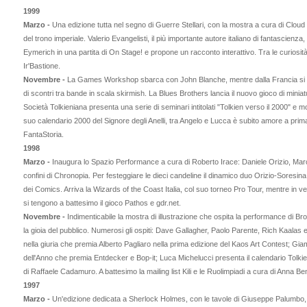
1999
Marzo -
Una edizione tutta nel segno di Guerre Stellari, con la mostra a cura di Cloud
del trono imperiale. Valerio Evangelisti, il più importante autore italiano di fantascienza, i
Eymerich in una partita di On Stage! e propone un racconto interattivo. Tra le curiosità
Ir'Bastione.
Novembre -
La Games Workshop sbarca con John Blanche, mentre dalla Francia si af
di scontri tra bande in scala skirmish. La Blues Brothers lancia il nuovo gioco di mini
Società Tolkieniana presenta una serie di seminari intitolati "Tolkien verso il 2000" e m
suo calendario 2000 del Signore degli Anelli, tra Angelo e Lucca è subito amore a prim
FantaStoria.
1998
Marzo -
Inaugura lo Spazio Performance a cura di Roberto Irace: Daniele Orizio, Marco
confini di Chronopia. Per festeggiare le dieci candeline il dinamico duo Orizio-Soresina
dei Comics. Arriva la Wizards of the Coast Italia, col suo torneo Pro Tour, mentre in ve
si tengono a battesimo il gioco Pathos e gdr.net.
Novembre -
Indimenticabile la mostra di illustrazione che ospita la performance di Brom
la gioia del pubblico. Numerosi gli ospiti: Dave Gallagher, Paolo Parente, Rich Kaalas e
nella giuria che premia Alberto Pagliaro nella prima edizione del Kaos Art Contest; Gi
dell'Anno che premia Entdecker e Bop-it; Luca Michelucci presenta il calendario Tolkien
di Raffaele Cadamuro. A battesimo la mailing list Kili e le Ruolimpiadi a cura di Anna Be
1997
Marzo -
Un'edizione dedicata a Sherlock Holmes, con le tavole di Giuseppe Palumbo, 