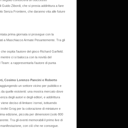
he in seguito conoscerà un successo
di Guido Zibordi, che si presta addirittura a fare
uolo Senza Frontiere, che daranno vita alle future
ntata prima giornata si prosegue con la
ati a Maschiacce Armate Pesantemente. Tra gli
i che ospita l'autore del gioco Richard Garfield.
entre ci si balocca con la novità del
l Team: a rappresentarla l'autore di punta
ti, Cosimo Lorenzo Pancini e Roberto
aggiungendo un settore vicino per pubblico e
a da quelle esistenti: una mostra mercato dove
nza degli autori e degli editori, e addirittura
 viene deciso di limitare i tornei, istituendo
i trofei Grog per la colorazione di miniature e
prima edizione, piccola per dimensioni (solo 800
ente. Tra gli eventi memorabili il primo live di
ella manifestazione, con ciò che ne consegue.