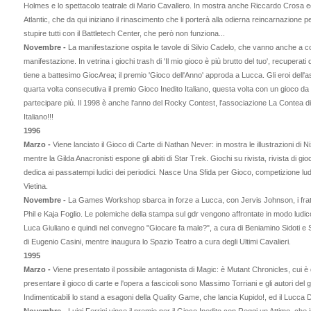
Holmes e lo spettacolo teatrale di Mario Cavallero. In mostra anche Riccardo Crosa ed il 
Atlantic, che da qui iniziano il rinascimento che li porterà alla odierna reincarnazione 
stupire tutti con il Battletech Center, che però non funziona...
Novembre -
La manifestazione ospita le tavole di Silvio Cadelo, che vanno anche a cost
manifestazione. In vetrina i giochi trash di 'Il mio gioco è più brutto del tuo', recuperat
tiene a battesimo GiocArea; il premio 'Gioco dell'Anno' approda a Lucca. Gli eroi dell
quarta volta consecutiva il premio Gioco Inedito Italiano, questa volta con un gioco da
partecipare più. Il 1998 è anche l'anno del Rocky Contest, l'associazione La Contea di
Italiano!!!
1996
Marzo -
Viene lanciato il Gioco di Carte di Nathan Never: in mostra le illustrazioni di Ni
mentre la Gilda Anacronisti espone gli abiti di Star Trek. Giochi su rivista, rivista di g
dedica ai passatempi ludici dei periodici. Nasce Una Sfida per Gioco, competizione lud
Vietina.
Novembre -
La Games Workshop sbarca in forze a Lucca, con Jervis Johnson, i fratel
Phil e Kaja Foglio. Le polemiche della stampa sul gdr vengono affrontate in modo ludic
Luca Giuliano e quindi nel convegno "Giocare fa male?", a cura di Beniamino Sidoti e St
di Eugenio Casini, mentre inaugura lo Spazio Teatro a cura degli Ultimi Cavalieri.
1995
Marzo -
Viene presentato il possibile antagonista di Magic: è Mutant Chronicles, cui è
presentare il gioco di carte e l'opera a fascicoli sono Massimo Torriani e gli autori del
Indimenticabili lo stand a esagoni della Quality Game, che lancia Kupido!, ed il Lucca