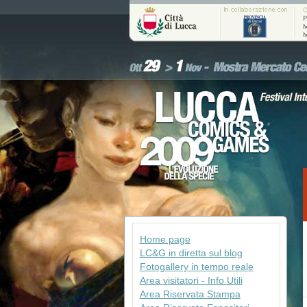
Home page
LC&G in diretta sul blog
Fotogallery in tempo reale
Area visitatori - Info Utili
Area Riservata Stampa