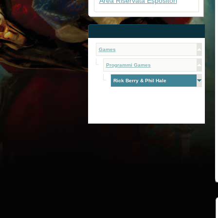
Area Riservata Espositori
Games
Programmi Games
Rick Berry & Phil Hale