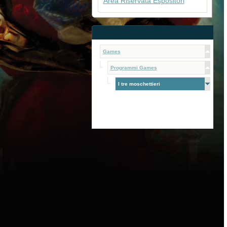
Area Riservata Espositori
Games
Programmi Games
I tre moschettieri