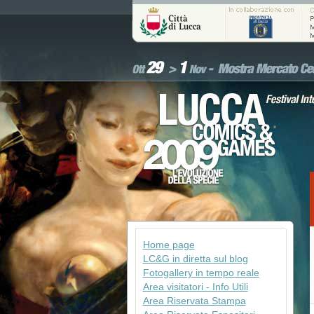
Home page
LC&G in diretta sul blog
Fotogallery in tempo reale
Area visitatori - Info Utili
Area Riservata Stampa