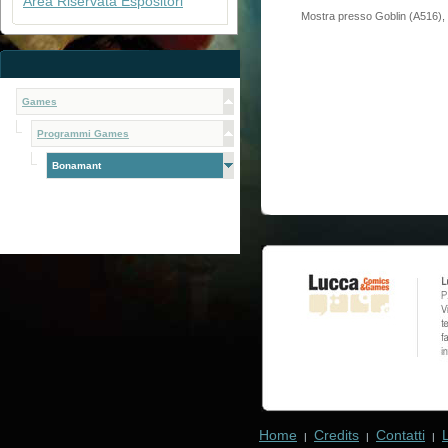
Area Riservata Espositori
Mostra presso Goblin (A516), 
Games
Programmi Games
Bonamant
Home
Credits
Contatti
|
|
|