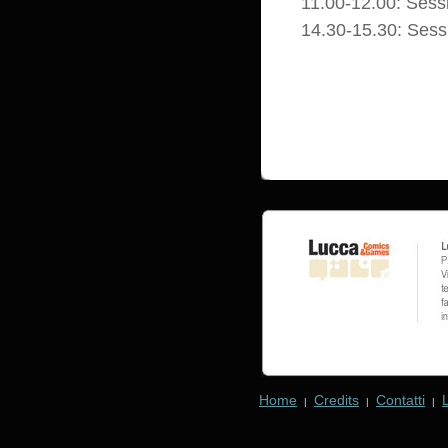
11.00-12.00: Sess
14.30-15.30: Sess
Home
Credits
Contatti
|
|
|