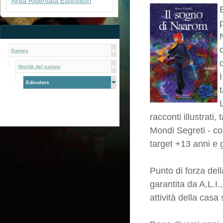
Area Riservata Espositori
Games
Novità del salone
Edicolors
racconti illustrati,
Mondi Segreti - col
target +13 anni e g
Punto di forza dell
garantita da A.L.I.
attività della ca