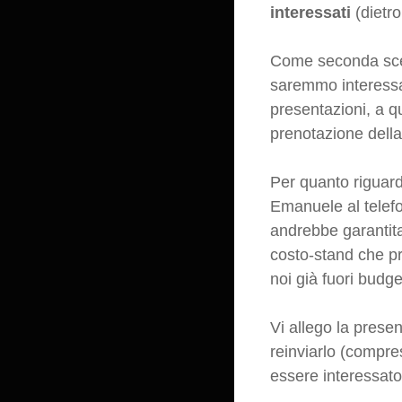
interessati
(dietro
Come seconda scelt
saremmo interessat
presentazioni, a q
prenotazione della
Per quanto riguarda
Emanuele al telef
andrebbe garantita
costo-stand che p
noi già fuori budge
Vi allego la prese
reinviarlo (compre
essere interessato