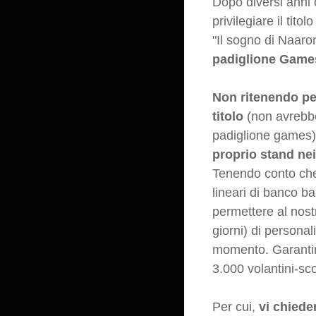
Dopo diversi anni
privilegiare il tit
"Il sogno di Naaro
padiglione Game
Non ritenendo pe
titolo
(non avrebbe 
padiglione games
proprio stand ne
Tenendo conto che 
lineari di banco b
permettere al nost
giorni) di persona
momento. Garantir
3.000 volantini-sc
Per cui,
vi chiede