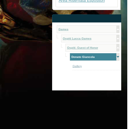
Area Riservata Espositori
Games
Ospiti Lucca Games
Ospiti: Guest of Honor
Donato Giancola
Gallery