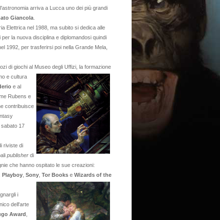
ll'astronomia arriva a Lucca uno dei più grandi
ato Giancola
.
a Elettrica nel 1988, ma subito si dedica alle
i per la nuova disciplina e diplomandosi quindi
 nel 1992, per trasferirsi poi nella Grande Mela,
egozi di giochi al Museo degli
Uffizi, la formazione
mo e cultura
derio
e al
come Rubens e
e contribuisce
antasy
 sabato 17
 riviste di
ali
publisher
di
agnie che hanno ospitato le sue creazioni:
,
Playboy
,
Sony
,
Tor Books
e
Wizards of the
nargli i
ico dell'arte
Hugo Award
,