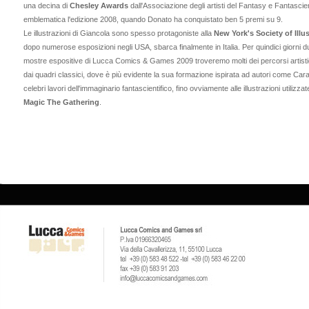
una decina di
Chesley Awards
dall'Associazione degli artisti del Fantasy e Fantascien
emblematica l'edizione 2008, quando Donato ha conquistato ben 5 premi su 9.
Le illustrazioni di Giancola sono spesso protagoniste alla
New York's Society of Illus
dopo numerose esposizioni negli USA, sbarca finalmente in Italia. Per quindici giorni d
mostre espositive di Lucca Comics & Games 2009 troveremo molti dei percorsi artistic
dai quadri classici, dove è più evidente la sua formazione ispirata ad autori come Cara
celebri lavori dell'immaginario fantascientifico, fino ovviamente alle illustrazioni utilizza
Magic The Gathering
.