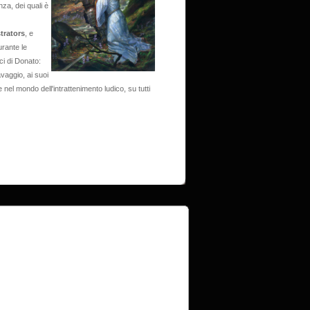
za, dei quali è
trators
, e
urante le
i di Donato:
vaggio, ai suoi
te nel mondo dell'intrattenimento ludico, su tutti