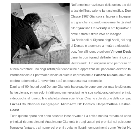
Nell'anno internazionale della scienza e de
artisti dell'illustrazione fantascientifica:
Don
Classe 1967 Giancola si laurea in Ingegneri
arti grafiche, iniziando nuovamente gli stud
alla
Syracuse University
in arti figurative
dove tuttora tutt'ora vive ed insegna.
Da Botticcelli al Signore degli Anelli, dai n
di Donato è a sempre a metà tra classicis
pop, fino all'incontro poi con
Vincent Desi
cimento con i grandi dell'arte fiamminga 
Rembrandt . Un originalissimo percorso ch
a farlo diventare uno degli artisti più riconoscibili e apprezzati nel panorama dell'arte f
internazionale e il portavoce ideale di questa espressione a
Palazzo Ducale
,
dove da
ottobre a domenica 1 novembre sarà esposta una sua personale.
Dagli anni '90 fino ad oggi Donato Giancola ha creato le copertine per tutte le più grandi
fantascienza, e non solo, infatti sono numerosissime le sue collaborazioni con i princip
videogiochi, al fumetto fino alla letteratura scientifica. Citiamo solo alcune delle comp
LucasArts
,
National Geographic
,
Microsoft
,
DC Comics
,
HarperCollins
,
Hasbro
Coast
.
Tutte queste opere non sono passate inosservate e i la critica non ha tardato ad asseg
principali riconoscimenti. Attualmente Giancola è tra gli autori più premiati nel palcoscen
figurativa fantasy, tra i numerosi premi troviamo illustri riconoscimenti come l'
Artist 