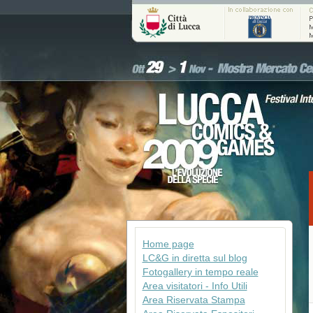
Home page
LC&G in diretta sul blog
Fotogallery in tempo reale
Area visitatori - Info Utili
Area Riservata Stampa