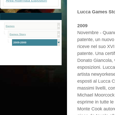
Area Riservata Espositori
Lucca Games Sto
2009
Games
Novembre - Quando 
Games Story
patente, un nuovo
2009-2000
riceve nel suo XVI
patente. Una certif
Donato Giancola, 
esposizioni. Lucca
artista newyorkese
esposti al Lucca C
massimi livelli, 
Michael Moorcock c
esprime in tutte l
Monte Cook autore 