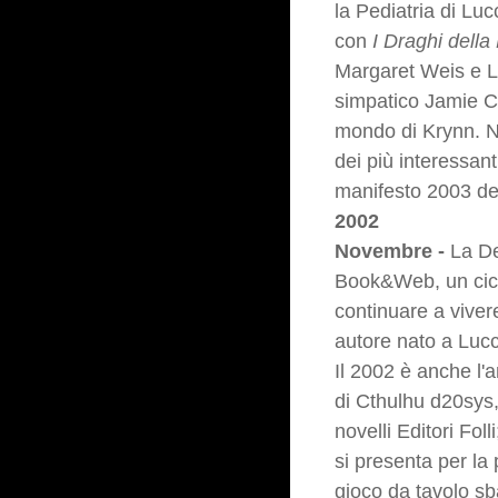
la Pediatria di Lu
con
I Draghi della
Margaret Weis e La
simpatico Jamie C
mondo di Krynn. Ne
dei più interessanti
manifesto 2003 de
2002
Novembre -
La De
Book&Web, un ciclo
continuare a viver
autore nato a Lucc
Il 2002 è anche l'a
di Cthulhu d20sys
novelli Editori Fo
si presenta per la
gioco da tavolo s