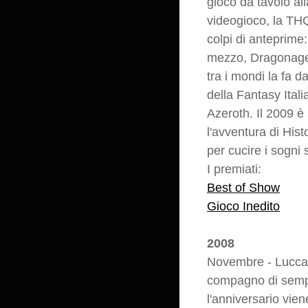
gioco da tavolo al
videogioco, la TH
colpi di anteprime
mezzo, Dragonage!
tra i mondi la fa d
della Fantasy Itali
Azeroth. Il 2009 è
l'avventura di Hist
per cucire i sogni 
I premiati:
Best of Show
Gioco Inedito
2008
Novembre - Lucca 
compagno di sempre
l'anniversario vien