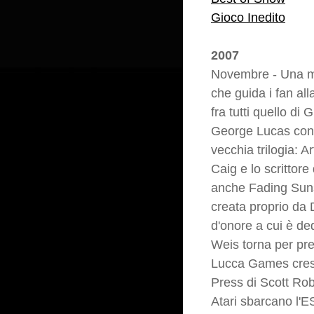
Gioco Inedito
2007
Novembre - Una man
che guida i fan al
fra tutti quello di 
George Lucas con u
vecchia trilogia: A
Caig e lo scrittor
anche Fading Suns
creata proprio da D
d'onore a cui è de
Weis torna per pre
Lucca Games cresc
Press di Scott Rob
Atari sbarcano l'ES