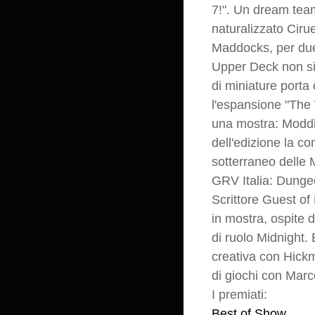
7!". Un dream team d
naturalizzato Ciru
Maddocks, per due 
Upper Deck non si 
di miniature porta 
l'espansione "The W
una mostra: Modding
dell'edizione la 
sotterraneo delle 
GRV Italia: Dungeo
Scrittore Guest of
in mostra, ospite d
di ruolo Midnight.
creativa con Hickm
di giochi con Mar
I premiati:
Best of Show