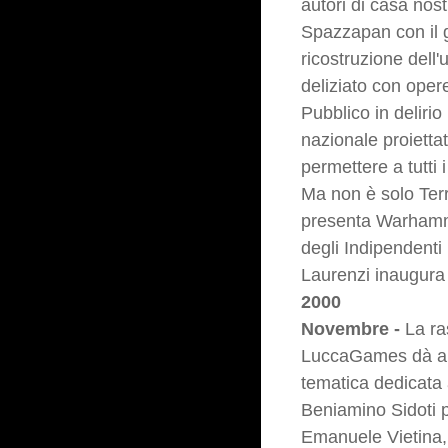
autori di casa nost
Spazzapan con il g
ricostruzione dell'
deliziato con opere 
Pubblico in delirio
nazionale proietta
permettere a tutti 
Ma non è solo Ter
presenta Warhammer
degli Indipendenti
Laurenzi inaugura 
2000
Novembre -
La ra
LuccaGames dà alla
tematica dedicata 
Beniamino Sidoti p
Emanuele Vietina,