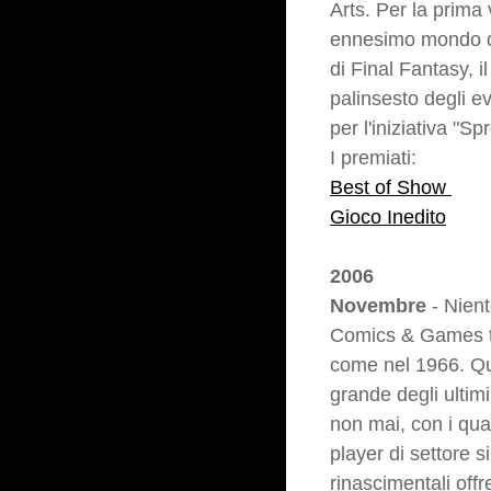
Arts. Per la prim
ennesimo mondo de
di Final Fantasy, i
palinsesto degli e
per l'iniziativa "S
I premiati:
Best of Show
Gioco Inedito
2006
Novembre
- Nient
Comics & Games tor
come nel 1966. Que
grande degli ulti
non mai, con i qua
player di settore s
rinascimentali offr