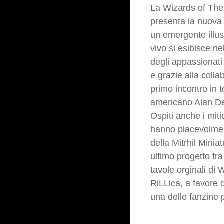
La Wizards of The
presenta la nuova
un emergente illus
vivo si esibisce ne
degli appassionati
e grazie alla coll
primo incontro in t
americano Alan De
Ospiti anche i miti
hanno piacevolmen
della Mitrhil Minia
ultimo progetto tra
tavole orginali di 
RiLLica, a favore 
una delle fanzine 