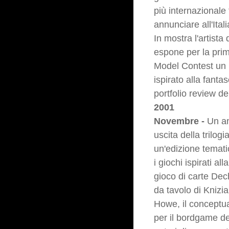
più internazionale 
annunciare all'Ita
In mostra l'artista
espone per la prim
Model Contest un 
ispirato alla fanta
portfolio review d
2001
Novembre -
Un ane
uscita della tril
un'edizione tematic
i giochi ispirati a
gioco di carte Dech
da tavolo di Knizi
Howe, il conceptual
per il bordgame de