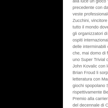
alla luce un gioco 
precedente con daV
veste professional
Zucchini, vincitor
tutto il mondo dov
gli organizzatori 
ospiti internazion
delle interminabil
che, mai domo di fr
uno Super Trivial 
John Kovalic con le
Brian Froud li sor
letteratura con Ma
giochi spopolano S
rispettivamente Bes
Premio alla carri
del decennale di 