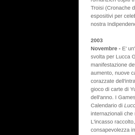
Troisi (Cronache d
espositivi per celeb
nostra Indipenden
2003
Novembre -
E' un
svolta per Lucca G
manifestazione deve
aumento, nuove cas
corazzate dell'int
gioco di carte di 
dell'anno. I Games
Calendario di
Luc
internazionali che 
L'incasso raccolto
consapevolezza inf