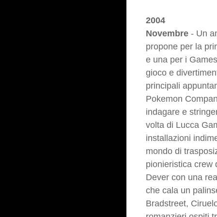
2004
Novembre
- Un an
propone per la pr
e una per i Games 
gioco e divertimen
principali appunta
Pokemon Company, W
indagare e stringe
volta di Lucca Gam
installazioni indi
mondo di trasposiz
pionieristica crew 
Dever con una real
che cala un palins
Bradstreet, Ciruel
romanzieri ospiti t