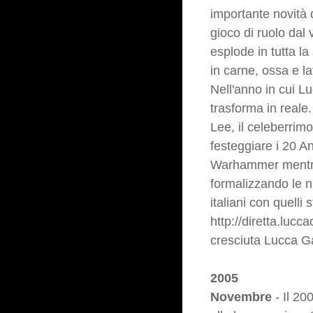
importante novità 
gioco di ruolo dal 
esplode in tutta la
in carne, ossa e la
Nell'anno in cui L
trasforma in reale.
Lee, il celeberrimo
festeggiare i 20 A
Warhammer mentre 
formalizzando le n
italiani con quelli s
http://diretta.lu
cresciuta Lucca Gam
2005
Novembre
- Il 20